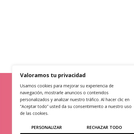
Valoramos tu privacidad
Usamos cookies para mejorar su experiencia de
HAUR HEZKUNTZA
navegación, mostrarle anuncios o contenidos
personalizados y analizar nuestro tráfico. Al hacer clic en
“Aceptar todo” usted da su consentimiento a nuestro uso
Axular, 1B · 48980 Santurtzi · Bizkaia
de las cookies.
Tel: 944 287 908
email:
haurhezkuntza@emiliazuza.com
PERSONALIZAR
RECHAZAR TODO