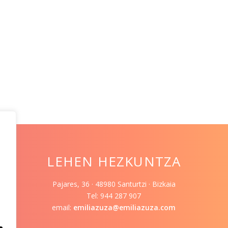
LEHEN HEZKUNTZA
Pajares, 36 · 48980 Santurtzi · Bizkaia
Tel: 944 287 907
email:
emiliazuza@emiliazuza.com