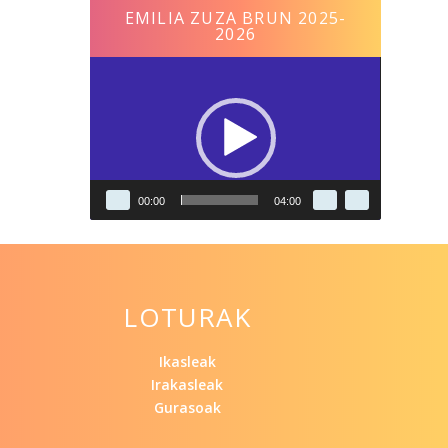
EMILIA ZUZA BRUN 2025-
2026
Reproductor
de
vídeo
00:00
04:00
LOTURAK
Ikasleak
Irakasleak
Gurasoak