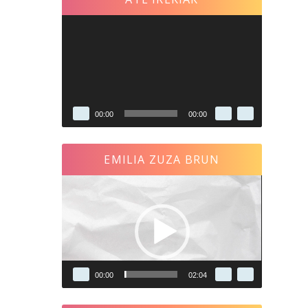
Reproductor
de
vídeo
00:00
00:00
EMILIA ZUZA BRUN
Reproductor
de
vídeo
00:00
02:04