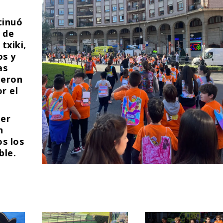
tinuó
 de
txiki,
os y
as
ieron
r el
ber
n
s los
ble.