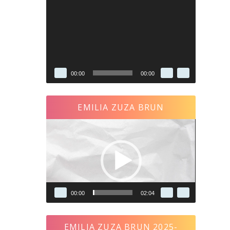
Reproductor
de
vídeo
00:00
00:00
EMILIA ZUZA BRUN
Reproductor
de
vídeo
00:00
02:04
EMILIA ZUZA BRUN 2025-