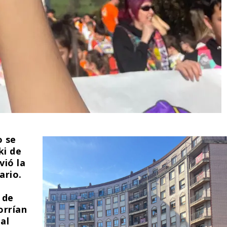
o se
ki de
vió la
ario.
 de
orrían
al