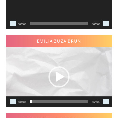
00:00
00:00
EMILIA ZUZA BRUN
Reproductor
de
vídeo
00:00
02:04