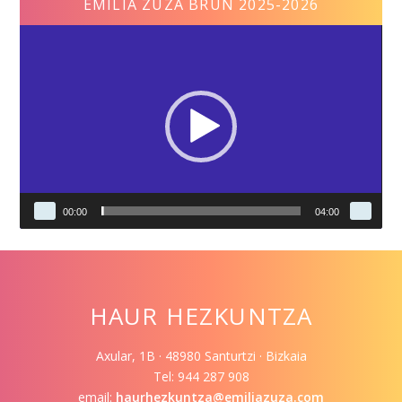
EMILIA ZUZA BRUN 2025-2026
Reproductor
de
vídeo
00:00
04:00
HAUR HEZKUNTZA
Axular, 1B · 48980 Santurtzi · Bizkaia
Tel: 944 287 908
email:
haurhezkuntza@emiliazuza.com