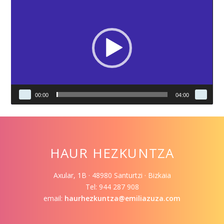
de
vídeo
00:00
04:00
HAUR HEZKUNTZA
Axular, 1B · 48980 Santurtzi · Bizkaia
Tel: 944 287 908
email:
haurhezkuntza@emiliazuza.com