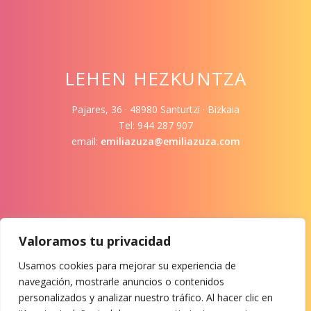
LEHEN HEZKUNTZA
Pajares, 36 · 48980 Santurtzi · Bizkaia
Tel: 944 287 907
email:
emiliazuza@emiliazuza.com
Valoramos tu privacidad
LOTURAK
Usamos cookies para mejorar su experiencia de
navegación, mostrarle anuncios o contenidos
Ikasleak
personalizados y analizar nuestro tráfico. Al hacer clic en
Irakasleak