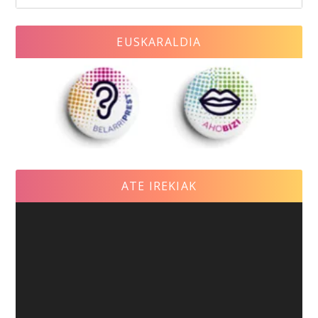
EUSKARALDIA
ATE IREKIAK
Reproductor
de
vídeo