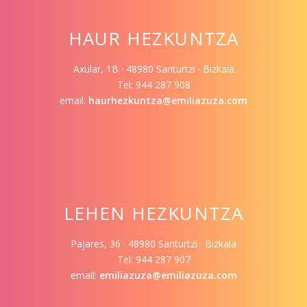
HAUR HEZKUNTZA
Axular, 1B · 48980 Santurtzi · Bizkaia
Tel: 944 287 908
email:
haurhezkuntza@emiliazuza.com
LEHEN HEZKUNTZA
Pajares, 36 · 48980 Santurtzi · Bizkaia
Tel: 944 287 907
email:
emiliazuza@emiliazuza.com