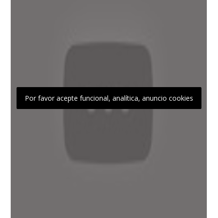
Por favor acepte funcional, analítica, anuncio cookies