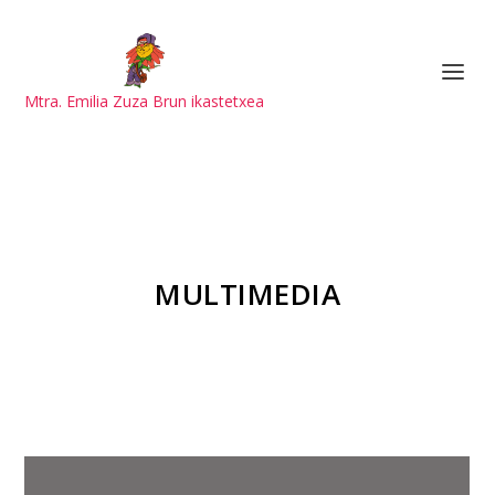
Mtra. Emilia Zuza Brun ikastetxea
MULTIMEDIA