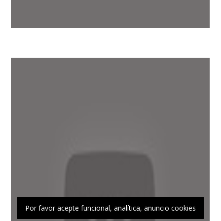
Por favor acepte funcional, analítica, anuncio cookies