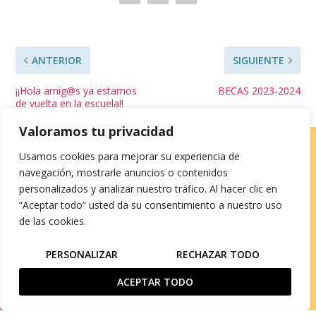
ANTERIOR
SIGUIENTE
¡¡Hola amig@s ya estamos
BECAS 2023-2024
de vuelta en la escuela!!
Valoramos tu privacidad
Usamos cookies para mejorar su experiencia de
navegación, mostrarle anuncios o contenidos
HAUR HEZKUNTZA
personalizados y analizar nuestro tráfico. Al hacer clic en
“Aceptar todo” usted da su consentimiento a nuestro uso
Axular, 1B · 48980 Santurtzi · Bizkaia
de las cookies.
Tel: 944 287 908
email:
haurhezkuntza@emiliazuza.com
PERSONALIZAR
RECHAZAR TODO
ACEPTAR TODO