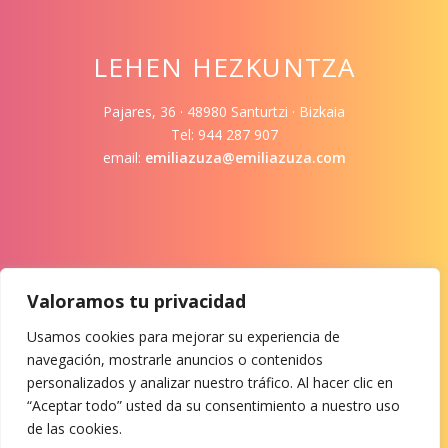
LEHEN HEZKUNTZA
Pajares, 36 · 48980 Santurtzi · Bizkaia
Tel: 944 287 907
email:
emiliazuza@emiliazuza.com
Valoramos tu privacidad
LOTURAK
Usamos cookies para mejorar su experiencia de
navegación, mostrarle anuncios o contenidos
Ikasleak
personalizados y analizar nuestro tráfico. Al hacer clic en
Irakasleak
“Aceptar todo” usted da su consentimiento a nuestro uso
Gurasoak
de las cookies.