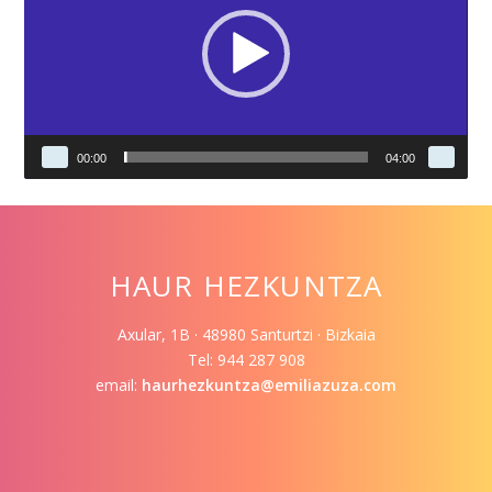
00:00
04:00
HAUR HEZKUNTZA
Axular, 1B · 48980 Santurtzi · Bizkaia
Tel: 944 287 908
email:
haurhezkuntza@emiliazuza.com