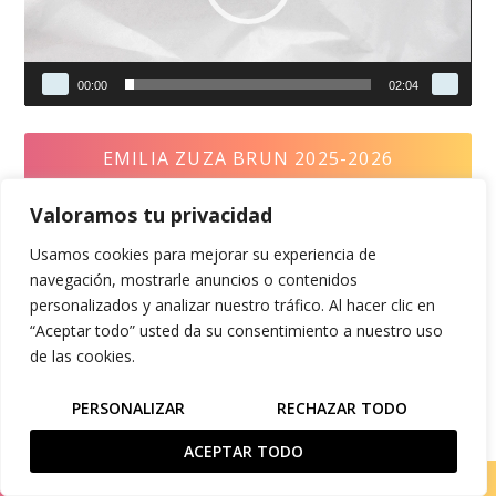
00:00
02:04
EMILIA ZUZA BRUN 2025-2026
Reproductor
Valoramos tu privacidad
de
vídeo
Usamos cookies para mejorar su experiencia de
navegación, mostrarle anuncios o contenidos
personalizados y analizar nuestro tráfico. Al hacer clic en
“Aceptar todo” usted da su consentimiento a nuestro uso
de las cookies.
PERSONALIZAR
RECHAZAR TODO
00:00
04:00
ACEPTAR TODO