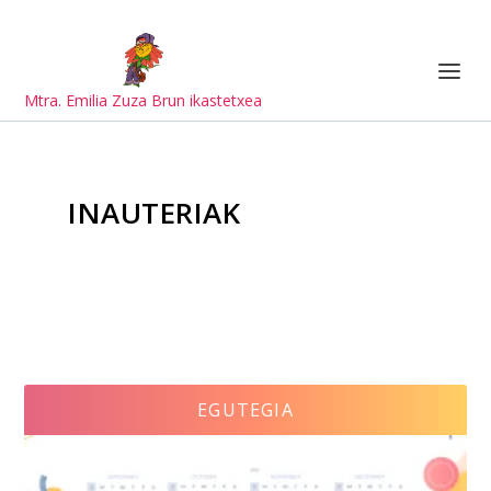
Mtra. Emilia Zuza Brun ikastetxea
INAUTERIAK
EGUTEGIA