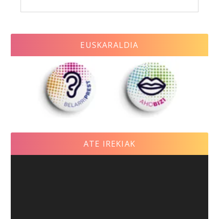
EUSKARALDIA
ATE IREKIAK
Video
Player