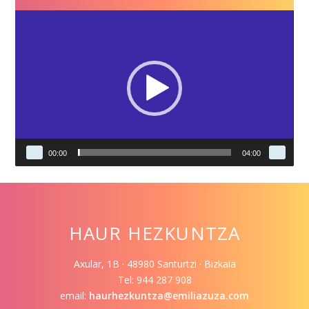
Video
Player
00:00
04:00
HAUR HEZKUNTZA
Axular, 1B · 48980 Santurtzi · Bizkaia
Tel: 944 287 908
email:
haurhezkuntza@emiliazuza.com