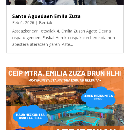
Santa Aguedaen Emila Zuza
Feb 6, 2026
|
Berriak
Asteazkenean, otsailak 4, Emilia Zuzan Agate Deuna
ospatu genuen. Euskal Herriko ospakizun herrikoia non
abestera ateratzen garen. Aste...