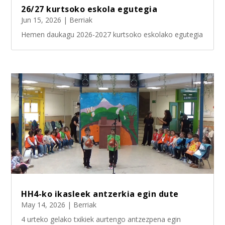
26/27 kurtsoko eskola egutegia
Jun 15, 2026
|
Berriak
Hemen daukagu 2026-2027 kurtsoko eskolako egutegia
HH4-ko ikasleek antzerkia egin dute
May 14, 2026
|
Berriak
4 urteko gelako txikiek aurtengo antzezpena egin