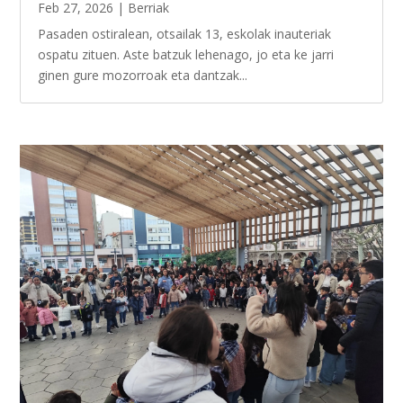
Feb 27, 2026
|
Berriak
Pasaden ostiralean, otsailak 13, eskolak inauteriak
ospatu zituen. Aste batzuk lehenago, jo eta ke jarri
ginen gure mozorroak eta dantzak...