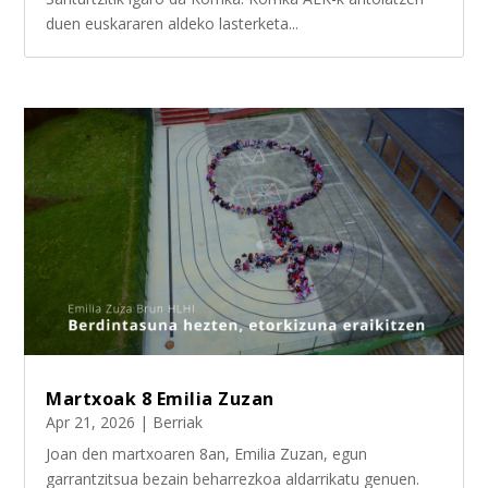
duen euskararen aldeko lasterketa...
Martxoak 8 Emilia Zuzan
Apr 21, 2026
|
Berriak
Joan den martxoaren 8an, Emilia Zuzan, egun
garrantzitsua bezain beharrezkoa aldarrikatu genuen.