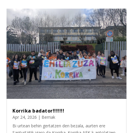
Korrika badator!!!!!!!
Apr 24, 2026
|
Berriak
Bi urtean behin gertatzen den bezala, aurten ere
Santurtzitik igaro da Korrika. Korrika AEK-k antolatzen