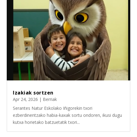
Izakiak sortzen
Apr 24, 2026
|
Berriak
Serantes Natur Eskolako Iñigorekin txori
ezberdinentzako habia-kaxak sortu ondoren, ikusi dugu
kutxa horietako batzuetatik txori...