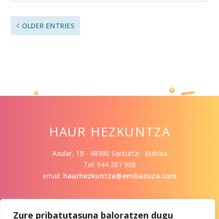
OLDER ENTRIES
HAUR HEZKUNTZA
Axular, 1B · 48980 Santurtzi · Bizkaia
Tel: 944 287 908
email:
haurhezkuntza@emiliazuza.com
Zure pribatutasuna baloratzen dugu