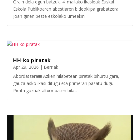
Orain dela egun batzuk, 4. mailako ikasleak Euskal
Eskola Publikoaren abestiaren bideoklipa grabatzera
joan ginen beste eskolako umeekin...
HH-ko piratak
Apr 29, 2026
|
Berriak
Abordatzera!!!! Azken hilabetean piratak bihurtu gara,
gauza asko ikasi ditugu eta primeran pasatu dugu.
Pirata guztiak altxor baten bila...