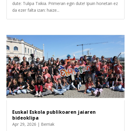
dute: Tulipa Txikia. Primeran egin dute! Ipuin honetan ez
da ezer falta izan: haize...
Euskal Eskola publikoaren jaiaren
bideoklipa
Apr 29, 2026
|
Berriak