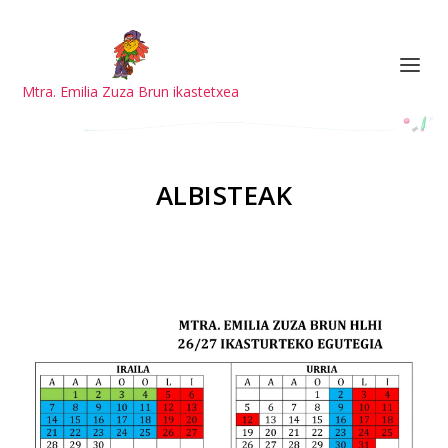
Mtra. Emilia Zuza Brun ikastetxea
ALBISTEAK