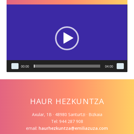
Video
Player
00:00
04:00
HAUR HEZKUNTZA
Axular, 1B · 48980 Santurtzi · Bizkaia
Tel: 944 287 908
email:
haurhezkuntza@emiliazuza.com