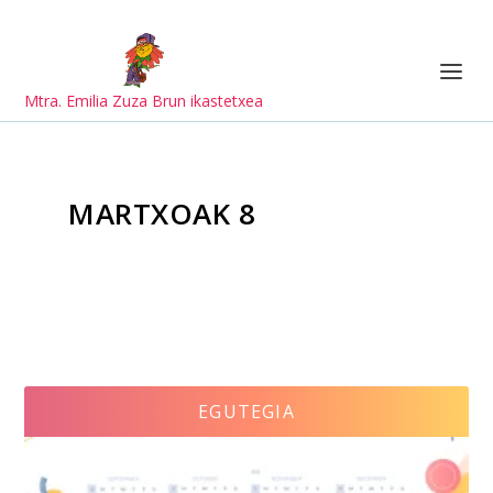
Mtra. Emilia Zuza Brun ikastetxea
MARTXOAK 8
EGUTEGIA