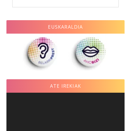
EUSKARALDIA
ATE IREKIAK
Video
Player