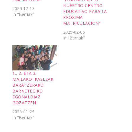
NUESTRO CENTRO
2024-12-17
EDUCATIVO PARA LA
In "Berriak"
PRÓXIMA
MATRICULACIÓN”
2025-02-06
In "Berriak"
1., 2. ETA 3.
MAILAKO IKASLEAK
BARATZERAKO
BARNETEGIKO
EGONALDIAZ
GOZATZEN
2025-01-24
In "Berriak"