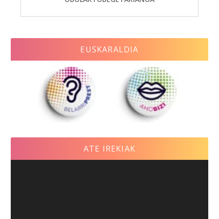
EUSKARALDIA
ATE IREKIAK
Video
Player