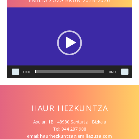
EMILIA ZUZA BRUN 2025-2026
Video
Player
00:00
04:00
HAUR HEZKUNTZA
Axular, 1B · 48980 Santurtzi · Bizkaia
Tel: 944 287 908
email:
haurhezkuntza@emiliazuza.com