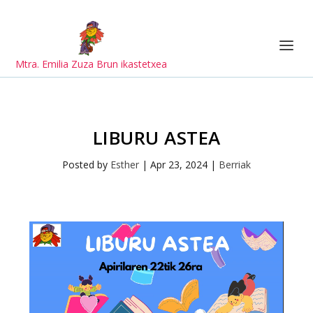
Mtra. Emilia Zuza Brun ikastetxea
LIBURU ASTEA
Posted by
Esther
|
Apr 23, 2024
|
Berriak
Video
Player