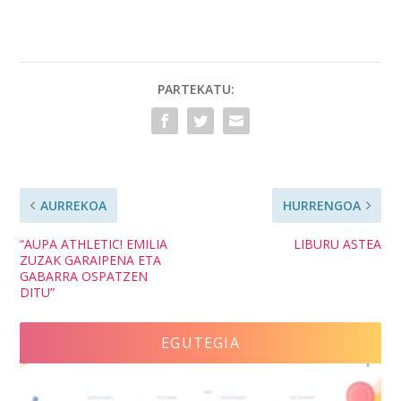
PARTEKATU:
AURREKOA
HURRENGOA
“AUPA ATHLETIC! EMILIA
LIBURU ASTEA
ZUZAK GARAIPENA ETA
GABARRA OSPATZEN
DITU”
EGUTEGIA