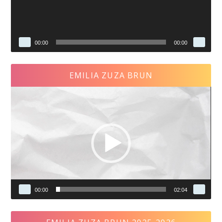
00:00
00:00
EMILIA ZUZA BRUN
Video
Player
00:00
02:04