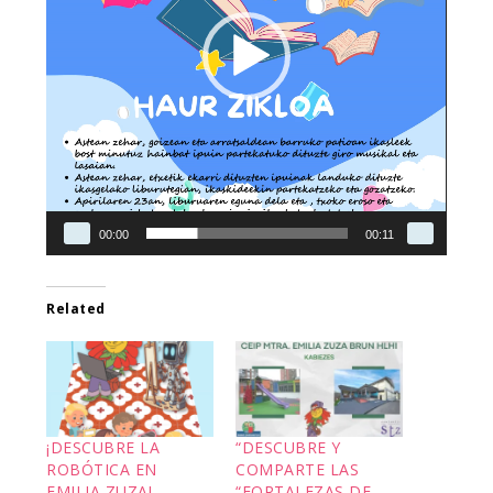
00:00
00:11
Related
¡DESCUBRE LA
“DESCUBRE Y
ROBÓTICA EN
COMPARTE LAS
EMILIA ZUZA!
“FORTALEZAS DE