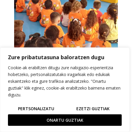
Zure pribatutasuna baloratzen dugu
Cookie-ak erabiltzen ditugu zure nabigazio-esperientzia
hobetzeko, pertsonalizatutako iragarkiak edo edukiak
eskaintzeko eta gure trafikoa analizatzeko. "Onartu
guztiak" klik eginez, cookie-ak erabiltzeko baimena ematen
diguzu.
PERTSONALIZATU
EZETZI GUZTIAK
ONARTU GUZTIAK