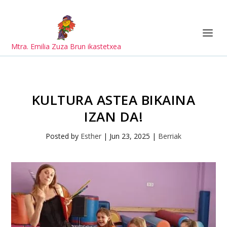
Mtra. Emilia Zuza Brun ikastetxea
KULTURA ASTEA BIKAINA
IZAN DA!
Posted by
Esther
|
Jun 23, 2025
|
Berriak