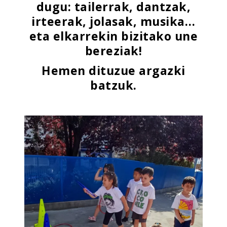
dugu: tailerrak, dantzak,
irteerak, jolasak, musika…
eta elkarrekin bizitako une
bereziak!
Hemen dituzue argazki
batzuk.