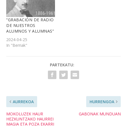
“GRABACIÓN DE RADIO
DE NUESTROS
ALUMNOS Y ALUMNAS”
2024-04-25
In "Berriak"
PARTEKATU:
AURREKOA
HURRENGOA
MOKOLUZEK HAUR
GABONAK MUNDUAN
HEZKUNTZAKO HAURREI
MAGIA ETA POZA EKARRI