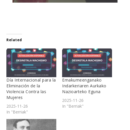
Related
Día Internacional para la
Emakumeenganako
Eliminación de la
Indarkeriaren Aurkako
Violencia Contra las
Nazioarteko Eguna
Mujeres
2025-11-26
2025-11-26
In "Berriak"
In "Berriak"