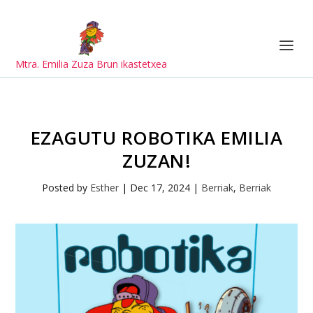
Mtra. Emilia Zuza Brun ikastetxea
EZAGUTU ROBOTIKA EMILIA
ZUZAN!
Posted by
Esther
|
Dec 17, 2024
|
Berriak
,
Berriak