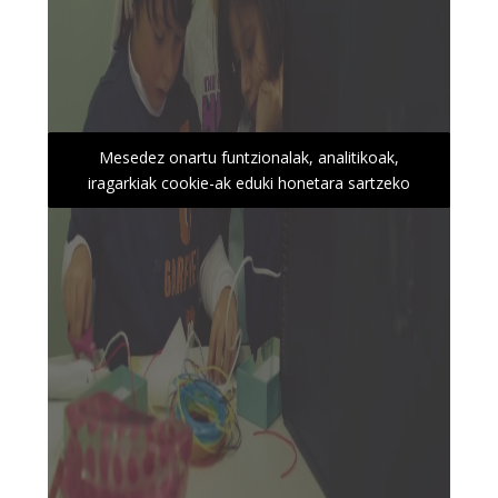
Mesedez onartu funtzionalak, analitikoak,
iragarkiak cookie-ak eduki honetara sartzeko