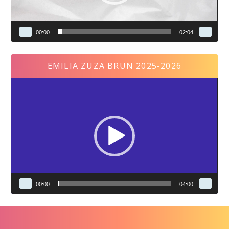
00:00
02:04
EMILIA ZUZA BRUN 2025-2026
Video
Player
00:00
04:00