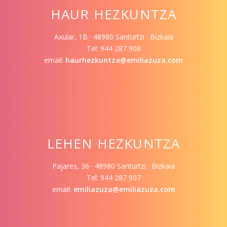
HAUR HEZKUNTZA
Axular, 1B · 48980 Santurtzi · Bizkaia
Tel: 944 287 908
email:
haurhezkuntza@emiliazuza.com
LEHEN HEZKUNTZA
Pajares, 36 · 48980 Santurtzi · Bizkaia
Tel: 944 287 907
email:
emiliazuza@emiliazuza.com