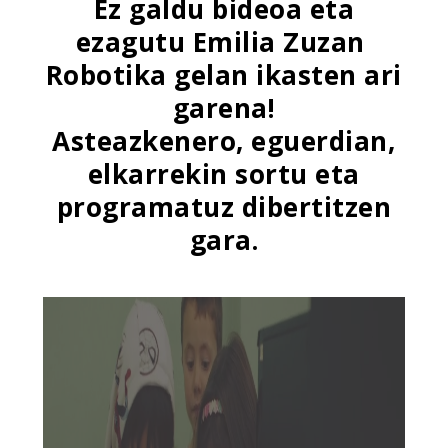
Ez galdu bideoa eta
ezagutu Emilia Zuzan
Robotika gelan ikasten ari
garena!
Asteazkenero, eguerdian,
elkarrekin sortu eta
programatuz dibertitzen
gara.