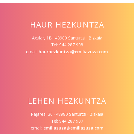
HAUR HEZKUNTZA
Axular, 1B · 48980 Santurtzi · Bizkaia
Tel: 944 287 908
email:
haurhezkuntza@emiliazuza.com
LEHEN HEZKUNTZA
Pajares, 36 · 48980 Santurtzi · Bizkaia
Tel: 944 287 907
email:
emiliazuza@emiliazuza.com